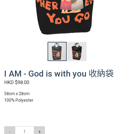
I AM - God is with you 收納袋
HKD $98.00
58cm x 28cm
100% Polyester
-
+