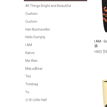
All Things Bright and Beautiful
Cushion
Custom
Han Illustraveller
Hello Dumpty
I AM - G
I AM
袋
HKD $9
Kairos
Ma Wan
MaLudBear
Tee
Totebag
Yu
小半 Little Half