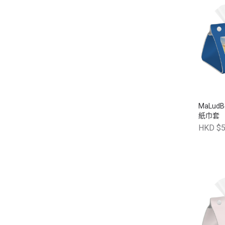
MaLudBe
紙巾套 
色，綠
HKD $5