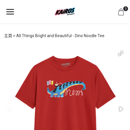
0
主頁
All Things Bright and Beautiful - Dino Noodle Tee