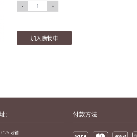
-
+
加入購物車
址:
付款方法
 G25 地舖