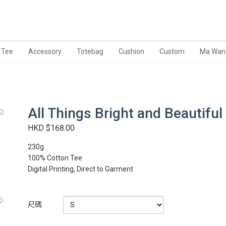
Tee
Accessory
Totebag
Cushion
Custom
Ma Wan
All Things Bright and Beautiful
HKD $168.00
230g
100% Cotton Tee
Digital Printing, Direct to Garment
尺碼