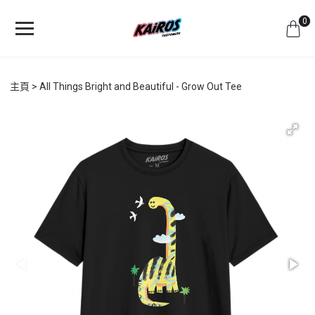
0
主頁
All Things Bright and Beautiful - Grow Out Tee