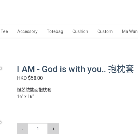
Tee
Accessory
Totebag
Cushion
Custom
Ma Wan
I AM - God is with you.. 抱枕套
HKD $58.00
燈芯絨雙面抱枕套
16" x 16"
-
+