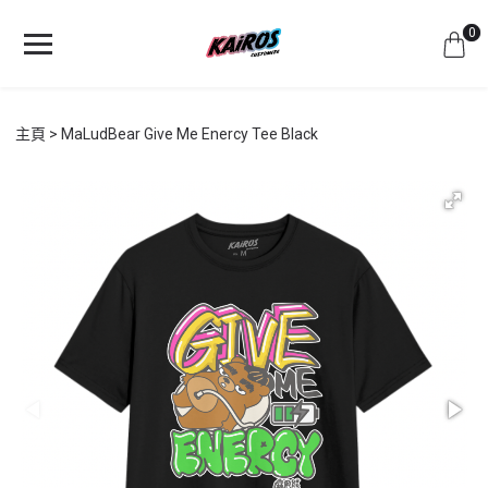
0
主頁
MaLudBear Give Me Enercy Tee Black