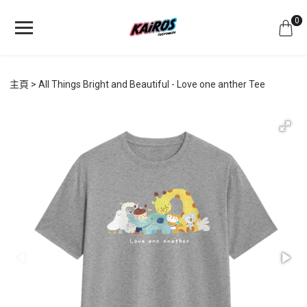
0
主頁
All Things Bright and Beautiful - Love one anther Tee