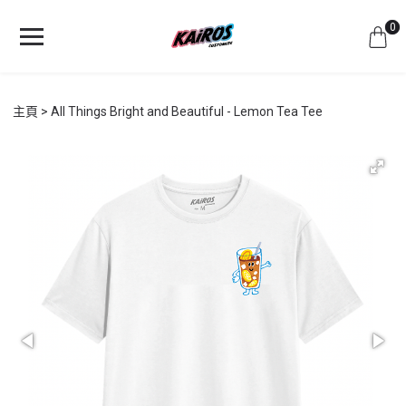
0
主頁
All Things Bright and Beautiful - Lemon Tea Tee