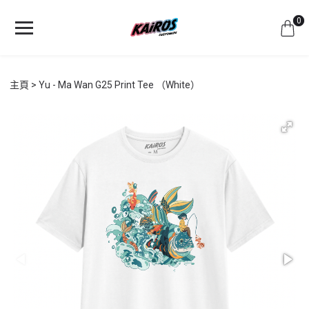
0
主頁
Yu - Ma Wan G25 Print Tee （White）